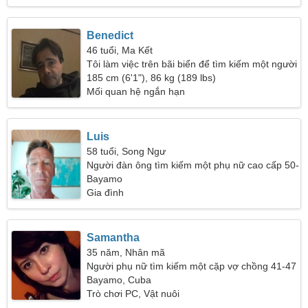
Benedict
46 tuổi, Ma Kết
Tôi làm việc trên bãi biển để tìm kiếm một người
phụ nữ tình cảm
185 cm (6'1"), 86 kg (189 lbs)
Mối quan hệ ngắn hạn
Luis
58 tuổi, Song Ngư
Người đàn ông tìm kiếm một phụ nữ cao cấp 50-
55
Bayamo
Gia đình
Samantha
35 năm, Nhân mã
Người phụ nữ tìm kiếm một cặp vợ chồng 41-47
Bayamo, Cuba
Trò chơi PC, Vật nuôi