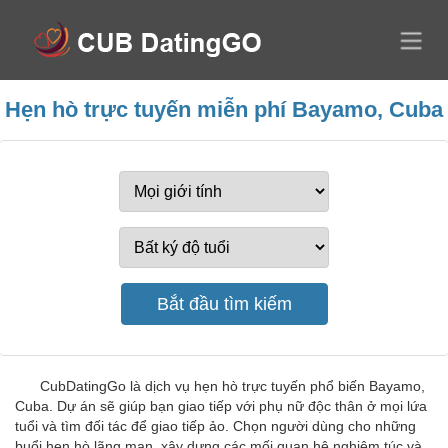
Hẹn hò trực tuyến miễn phí Bayamo, Cuba
CubDatingGo là dịch vụ hẹn hò trực tuyến phổ biến Bayamo,
Cuba. Dự án sẽ giúp bạn giao tiếp với phụ nữ độc thân ở mọi lứa
tuổi và tìm đối tác để giao tiếp ảo. Chọn người dùng cho những
buổi hẹn hò lãng mạn, xây dựng các mối quan hệ nghiêm túc và