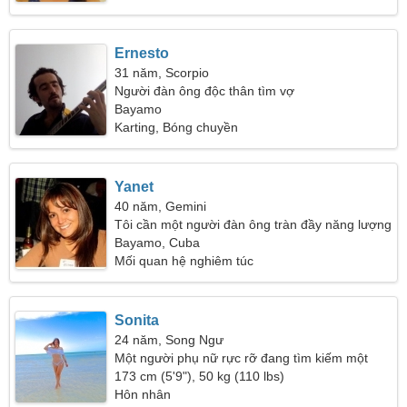
Ernesto
31 năm, Scorpio
Người đàn ông độc thân tìm vợ
Bayamo
Karting, Bóng chuyền
Yanet
40 năm, Gemini
Tôi cần một người đàn ông tràn đầy năng lượng
cho cuộc sống
Bayamo, Cuba
Mối quan hệ nghiêm túc
Sonita
24 năm, Song Ngư
Một người phụ nữ rực rỡ đang tìm kiếm một
người như bạn
173 cm (5'9"), 50 kg (110 lbs)
Hôn nhân