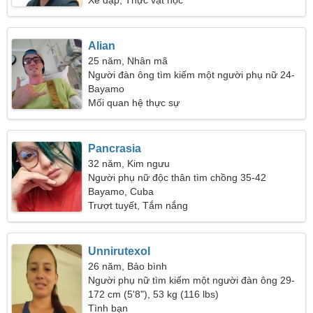
Xe đạp, Thực vật học
Alian
25 năm, Nhân mã
Người đàn ông tìm kiếm một người phụ nữ 24-
28
Bayamo
Mối quan hệ thực sự
Pancrasia
32 năm, Kim ngưu
Người phụ nữ độc thân tìm chồng 35-42
Bayamo, Cuba
Trượt tuyết, Tắm nắng
Unnirutexol
26 năm, Bảo bình
Người phụ nữ tìm kiếm một người đàn ông 29-
38
172 cm (5'8"), 53 kg (116 lbs)
Tình bạn