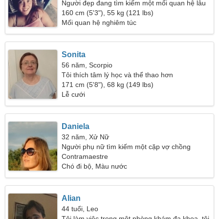
Người đẹp đang tìm kiếm một mối quan hệ lâu
dài
160 cm (5'3"), 55 kg (121 lbs)
Mối quan hệ nghiêm túc
Sonita
56 năm, Scorpio
Tôi thích tâm lý học và thể thao hơn
171 cm (5'8"), 68 kg (149 lbs)
Lễ cưới
Daniela
32 năm, Xử Nữ
Người phụ nữ tìm kiếm một cặp vợ chồng
Contramaestre
Chó đi bộ, Màu nước
Alian
44 tuổi, Leo
Tôi làm việc trong một phòng khám đa khoa, tôi