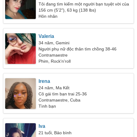
Tôi đang tìm kiếm một người bạn tuyệt vời của
gia đình
156 cm (5'2"), 63 kg (138 lbs)
Hôn nhân
Valeria
34 năm, Gemini
Người phụ nữ độc thân tìm chồng 38-46
Contramaestre
Phim, Rock'n'roll
Irena
24 năm, Ma Kết
Cô gái tìm bạn trai 25-36
Contramaestre, Cuba
Tình bạn
Iva
21 tuổi, Bảo bình