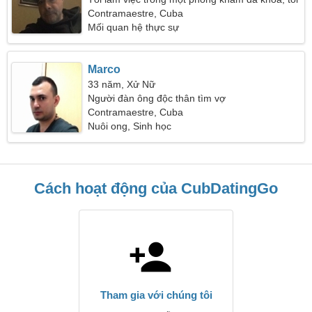
cần một người phụ nữ tuyệt vời
Contramaestre, Cuba
Mối quan hệ thực sự
Marco
33 năm, Xử Nữ
Người đàn ông độc thân tìm vợ
Contramaestre, Cuba
Nuôi ong, Sinh học
Cách hoạt động của CubDatingGo
Tham gia với chúng tôi