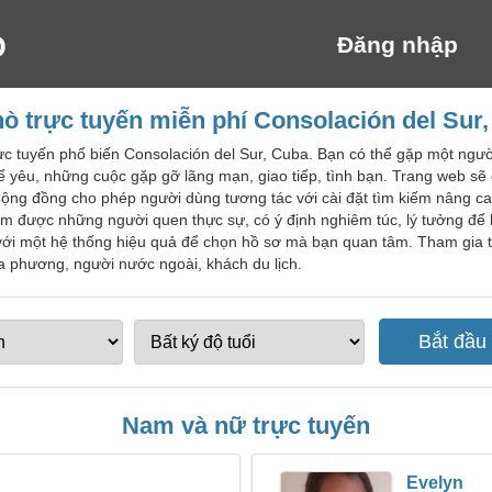
Đăng nhập
ò trực tuyến miễn phí Consolación del Sur
ực tuyến phổ biến Consolación del Sur, Cuba. Bạn có thể gặp một ngườ
 yêu, những cuộc gặp gỡ lãng mạn, giao tiếp, tình bạn. Trang web sẽ
ộng đồng cho phép người dùng tương tác với cài đặt tìm kiếm nâng ca
ìm được những người quen thực sự, có ý định nghiêm túc, lý tưởng để
p với một hệ thống hiệu quả để chọn hồ sơ mà bạn quan tâm. Tham gia
a phương, người nước ngoài, khách du lịch.
Nam và nữ trực tuyến
Evelyn