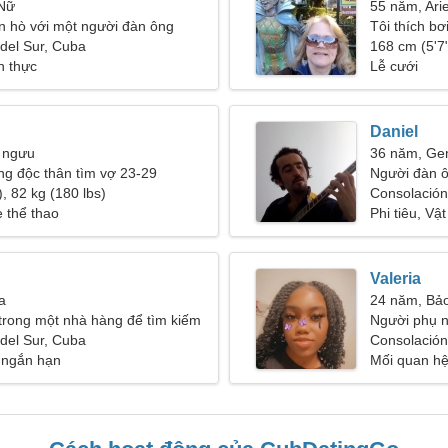
 Nữ
55 năm, Ari
n hò với một người đàn ông
Tôi thích bơ
del Sur, Cuba
168 cm (5'7"
h thực
Lễ cưới
Daniel
 ngưu
36 năm, Ge
g độc thân tìm vợ 23-29
Người đàn 
, 82 kg (180 lbs)
Consolación
 thể thao
Phi tiêu, Vật
Valeria
a
24 năm, Bảo
 trong một nhà hàng để tìm kiếm
Người phụ n
xinh đẹp
del Sur, Cuba
Consolación
 ngắn hạn
Mối quan hệ