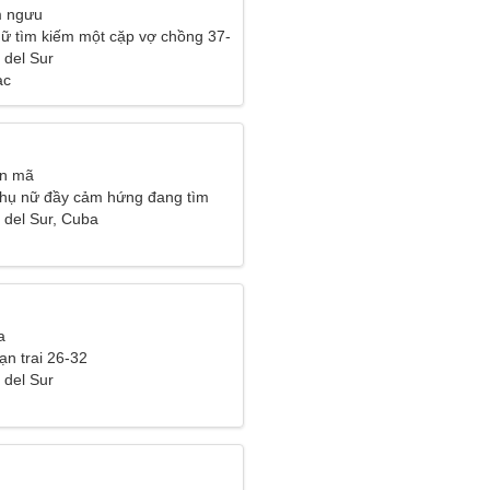
m ngưu
ữ tìm kiếm một cặp vợ chồng 37-
 del Sur
ạc
ân mã
hụ nữ đầy cảm hứng đang tìm
u đích thực
 del Sur, Cuba
a
ạn trai 26-32
 del Sur