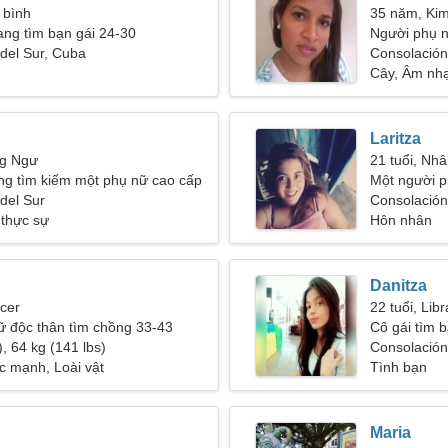
 bình
35 năm, Ki
ang tìm bạn gái 24-30
Người phụ n
del Sur, Cuba
43
Consolación
Cây, Âm nh
Laritza
ng Ngư
21 tuổi, Nh
ng tìm kiếm một phụ nữ cao cấp
Một người p
del Sur
kiếm tình yê
Consolación
 thực sự
Hôn nhân
Danitza
cer
22 tuổi, Libr
ữ độc thân tìm chồng 33-43
Cô gái tìm b
, 64 kg (141 lbs)
Consolación
c mạnh, Loài vật
Tình bạn
Maria