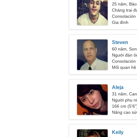
25 năm, Bảo
Chàng trai đ
Consolación 
Gia đình
Steven
60 năm, So
Người đàn ô
48-58
Consolación 
Mối quan hệ
Aleja
31 năm, Can
Người phụ n
166 cm (5'6")
Nâng cao sứ
Keily