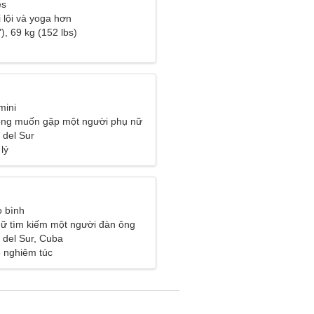
es
i lội và yoga hơn
), 69 kg (152 lbs)
mini
ông muốn gặp một người phụ nữ
 del Sur
 lý
 bình
ữ tìm kiếm một người đàn ông
 del Sur, Cuba
 nghiêm túc