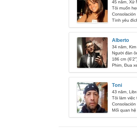
45 năm, Xử
Tôi muốn hẹ
sáng tạo
Consolación 
Tình yêu đíc
Alberto
34 năm, Kim
Người đàn ôn
186 cm (6'2")
Phim, Đua xe
Toni
43 năm, Libr
Tôi làm việc
một phụ nữ 
Consolación 
Mối quan hệ