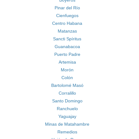
Boyeros
Pinar del Río
Cienfuegos
Centro Habana
Matanzas
Sancti Spíritus
Guanabacoa
Puerto Padre
Artemisa
Morón
Colón
Bartolomé Masó
Corralillo
Santo Domingo
Ranchuelo
Yaguajay
Minas de Matahambre
Remedios