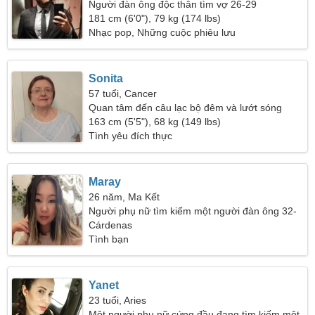
Người đàn ông độc thân tìm vợ 26-29
181 cm (6'0"), 79 kg (174 lbs)
Nhạc pop, Những cuộc phiêu lưu
Sonita
57 tuổi, Cancer
Quan tâm đến câu lạc bộ đêm và lướt sóng
163 cm (5'5"), 68 kg (149 lbs)
Tình yêu đích thực
Maray
26 năm, Ma Kết
Người phụ nữ tìm kiếm một người đàn ông 32-
36
Cárdenas
Tình bạn
Yanet
23 tuổi, Aries
Một người phụ nữ cứng đầu đang tìm kiếm một