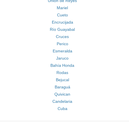
Unión de Reyes
Mariel
Cueto
Encrucijada
Río Guayabal
Cruces
Perico
Esmeralda
Jaruco
Bahía Honda
Rodas
Bejucal
Baraguá
Quivican
Candelaria
Cuba