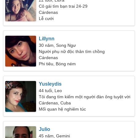
22 tuổi, Libra
Cô gái tìm bạn trai 24-29
Cárdenas
Lễ cưới
Lillynn
30 năm, Song Ngư
Người phụ nữ độc thân tìm chồng
Cárdenas
Phi tiêu, Bóng ném
Yusleydis
44 tuổi, Leo
Tôi đang tìm kiếm một người đàn ông tuyệt vời
để khiêu vũ cùng nhau
Cárdenas, Cuba
Mối quan hệ nghiêm túc
Julio
45 năm, Gemini